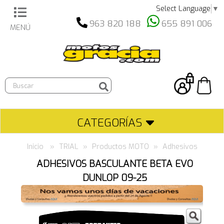
Select Language
▼
963 820 188
655 891 006
MENÚ
Búsqueda
de
producto
CATEGORÍAS
Inicio
TRIAL
Productos MOTO
Adhesivos
ADHESIVOS BASCULANTE BETA EVO
DUNLOP 09-25