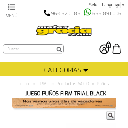
Select Language
▼
963 820 188
655 891 006
MENÚ
Búsqueda
de
producto
CATEGORÍAS
Inicio
TRIAL
Productos MOTO
Puños
JUEGO PUÑOS FIRM TRIAL BLACK